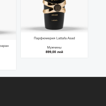
Парфюмерия Lattafa Asad
П
фаран
Мужчины
М
899,00
лей