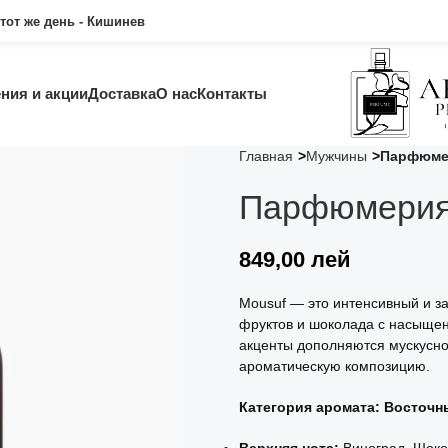
тот же день - Кишинев
ния и акции
Доставка
О нас
Контакты
Главная
Мужчины
Парфюмер
Парфюмерия 
849,00
лей
Mousuf — это интенсивный и з
фруктов и шоколада с насыщен
акценты дополняются мускусно
ароматическую композицию.
Категория аромата: Восточн