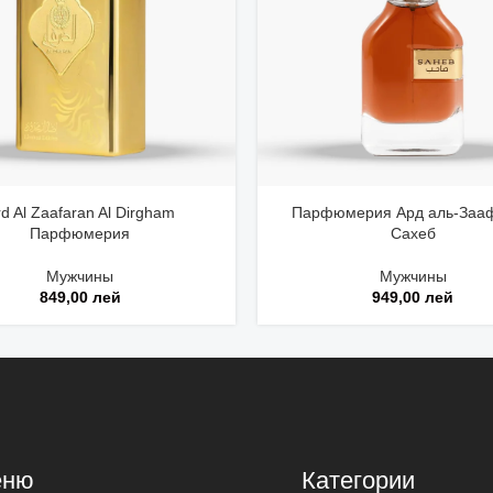
rd Al Zaafaran Al Dirgham
Парфюмерия Ард аль-Заа
Парфюмерия
Сахеб
Мужчины
Мужчины
849,00
лей
949,00
лей
еню
Категории