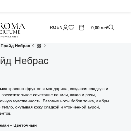
RO
EN
0,00
лей
 Прайд Небрас
йд Небрас
рыва красных фруктов и мандарина, создавая сладкую и
е восхитительное сочетание ванили, какао и розы,
точную чувственность. Базовые ноты бобов тонка, амбры
 тепло, окутывая кожу сладкой и утончённой аурой,
ентов.
рман – Цветочный