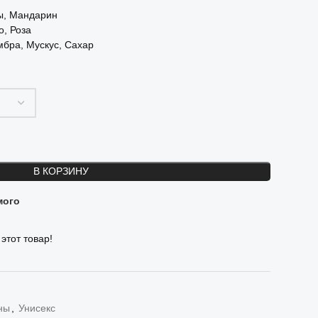
ы, Мандарин
о, Роза
мбра, Мускус, Сахар
В КОРЗИНУ
мого
этот товар!
ны
,
Унисекс