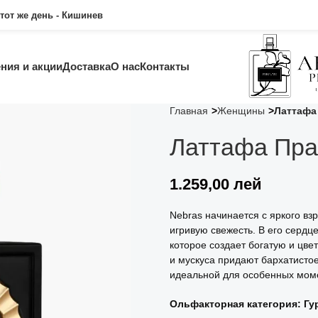
тот же день - Кишинев
ния и акции
Доставка
О нас
Контакты
Главная
Женщины
Латтафа
Латтафа Пра
1.259,00
лей
Nebras начинается с яркого вз
игривую свежесть. В его сердц
которое создает богатую и цве
и мускуса придают бархатистое
идеальной для особенных мом
Ольфакторная категория: Гу