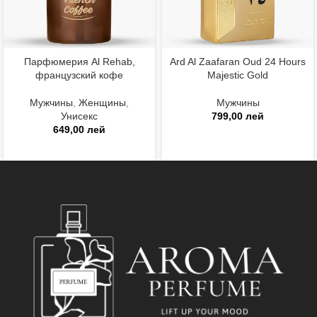
Парфюмерия Al Rehab,
Ard Al Zaafaran Oud 24 Hours
французский кофе
Majestic Gold
Мужчины
,
Женщины
,
Мужчины
Унисекс
799,00
лей
649,00
лей