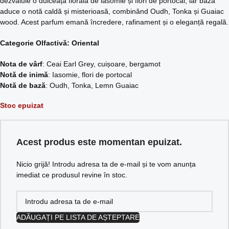
dezvăluie o dulceață florală de iasomie și flori de portocal, iar baza
aduce o notă caldă și misterioasă, combinând Oudh, Tonka și Guaiac
wood. Acest parfum emană încredere, rafinament și o eleganță regală.
Categorie Olfactivă: Oriental
Nota de vârf
: Ceai Earl Grey, cuișoare, bergamot
Notă de inimă
: Iasomie, flori de portocal
Notă de bază
: Oudh, Tonka, Lemn Guaiac
Stoc epuizat
Acest produs este momentan epuizat.
Nicio grijă! Introdu adresa ta de e-mail și te vom anunța
imediat ce produsul revine în stoc.
ADĂUGAȚI PE LISTA DE AȘTEPTARE