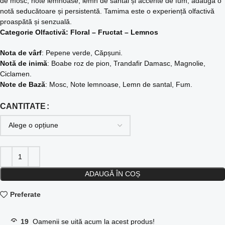
de mosc, note lemnoase, lemn de santal și accente de fum, adaugă o
notă seducătoare și persistentă. Tamima este o experiență olfactivă
proaspătă și senzuală.
Categorie Olfactivă: Floral – Fructat – Lemnos
Nota de vârf
: Pepene verde, Căpșuni.
Notă de inimă
: Boabe roz de pion, Trandafir Damasc, Magnolie,
Ciclamen.
Note de Bază
: Mosc, Note lemnoase, Lemn de santal, Fum.
CANTITATE
ADAUGĂ ÎN COȘ
Preferate
19
Oamenii se uită acum la acest produs!