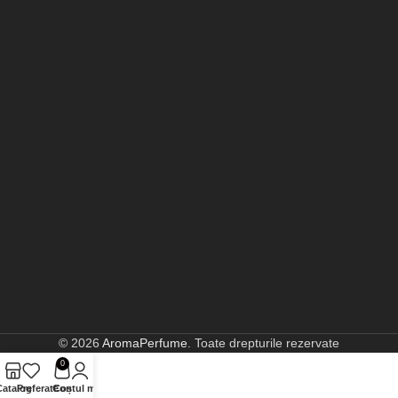
© 2026
AromaPerfume
. Toate drepturile rezervate
0
Catalog
Preferate
Contul meu
Coș