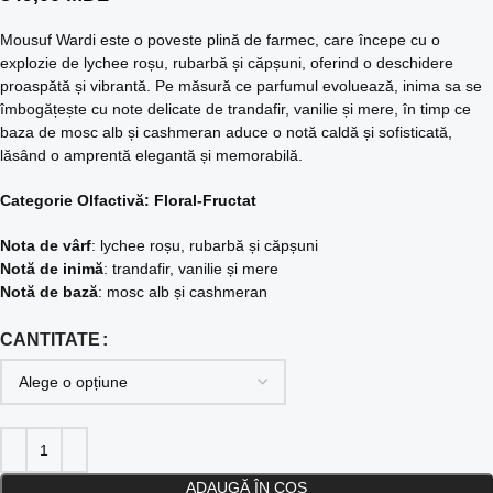
Mousuf Wardi este o poveste plină de farmec, care începe cu o
explozie de lychee roșu, rubarbă și căpșuni, oferind o deschidere
proaspătă și vibrantă. Pe măsură ce parfumul evoluează, inima sa se
îmbogățește cu note delicate de trandafir, vanilie și mere, în timp ce
baza de mosc alb și cashmeran aduce o notă caldă și sofisticată,
lăsând o amprentă elegantă și memorabilă.
Categorie Olfactivă: Floral-Fructat
Nota de vârf
: lychee roșu, rubarbă și căpșuni
Notă de inimă
: trandafir, vanilie și mere
Notă de bază
: mosc alb și cashmeran
CANTITATE
ADAUGĂ ÎN COȘ